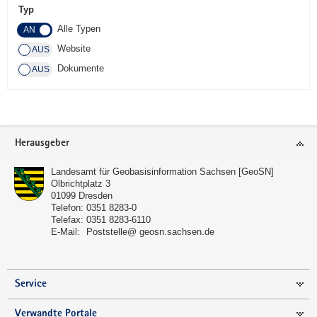
Typ
a
Alle Typen
v
i
Website
g
Dokumente
a
t
i
o
Footer-
Herausgeber
n
Bereich
Landesamt für Geobasisinformation Sachsen [GeoSN]
Olbrichtplatz 3
01099
Dresden
Telefon:
0351 8283-0
Telefax:
0351 8283-6110
E-Mail:
Poststelle@ geosn.sachsen.de
Service
Verwandte Portale